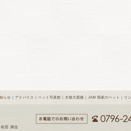
｜
｜
｜
｜
｜
知らせ
アドバイス
ペット写真館
犬猫大図鑑
JAM 我家のペット
リ
 有田 満生